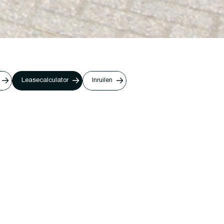
Leasecalculator
Inruilen