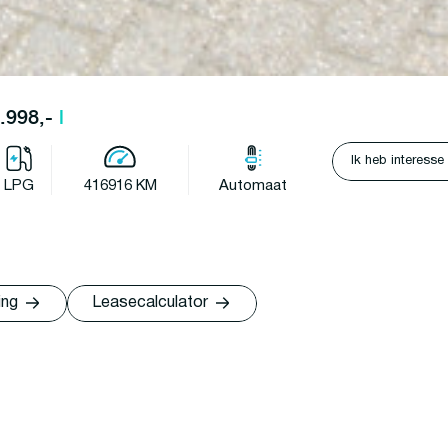
4.998,-
l
Ik heb interesse
LPG
416916 KM
Automaat
ing
Leasecalculator