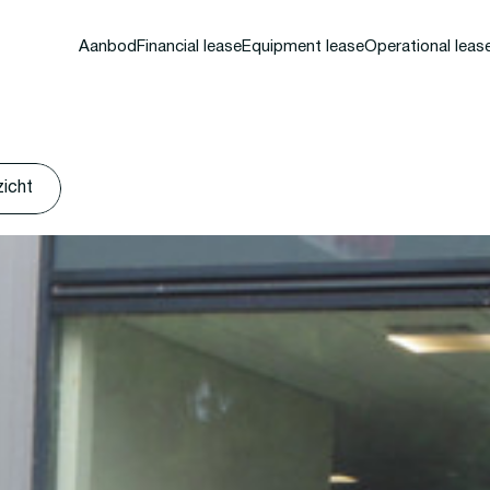
Aanbod
Financial lease
Equipment lease
Operational leas
zicht