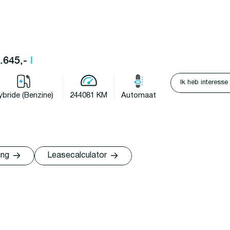
7.645,-
l
Ik heb interesse
ybride (Benzine)
244081 KM
Automaat
ing
Leasecalculator