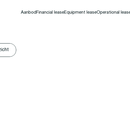
Aanbod
Financial lease
Equipment lease
Operational leas
zicht