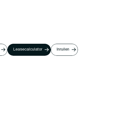
Leasecalculator
Inruilen