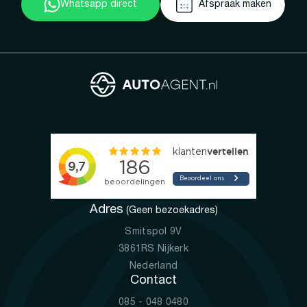
Whatsapp direct
Afspraak maken
Adres
(Geen bezoekadres)
Smitspol 9V
3861RS Nijkerk
Nederland
Contact
085 - 048 0480