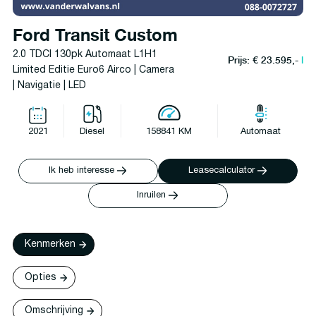
Ford Transit Custom
2.0 TDCI 130pk Automaat L1H1
Prijs: € 23.595,-
l
Limited Editie Euro6 Airco | Camera
| Navigatie | LED
2021
Diesel
158841 KM
Automaat
Ik heb interesse
Leasecalculator
Inruilen
Kenmerken
Opties
Omschrijving