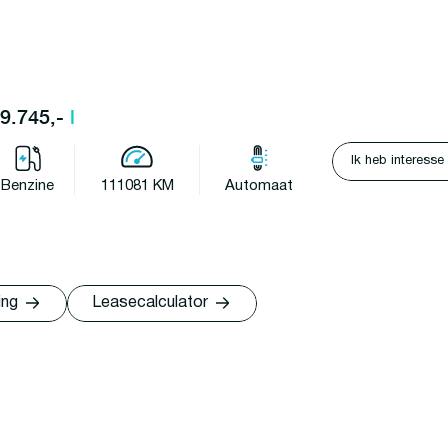
29.745,-
l
Ik heb interesse
Benzine
111081 KM
Automaat
ing
Leasecalculator