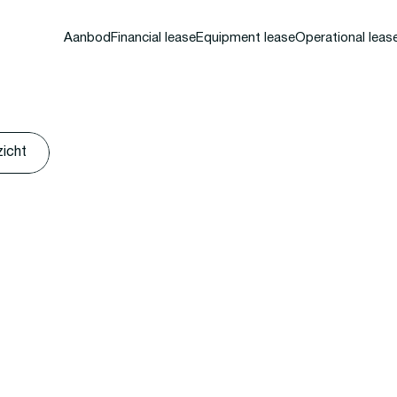
Aanbod
Financial lease
Equipment lease
Operational leas
zicht