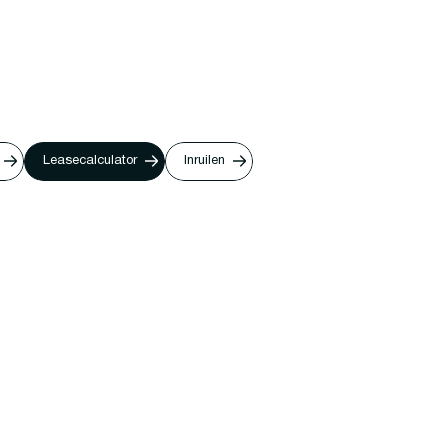
Leasecalculator
Inruilen