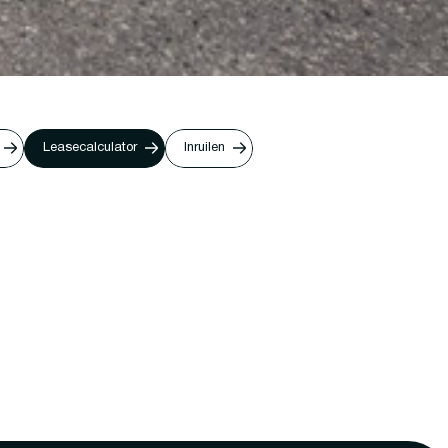
Leasecalculator
Inruilen