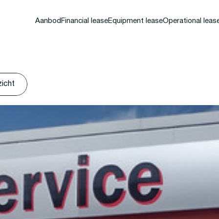
Aanbod
Financial lease
Equipment lease
Operational leas
zicht