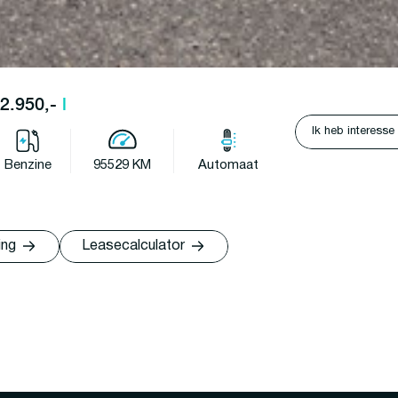
22.950,-
l
Ik heb interesse
Benzine
95529 KM
Automaat
ing
Leasecalculator