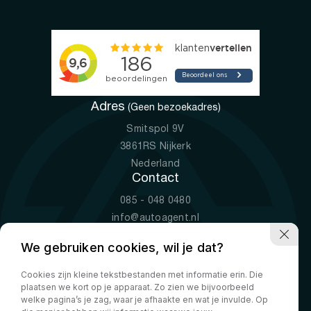
Adres
(Geen bezoekadres)
Smitspol 9V
3861RS Nijkerk
Nederland
Contact
085 - 048 0480
info@autoagent.nl
KVK: 77392078
We gebruiken cookies, wil je dat?
Openingstijden
Cookies zijn kleine tekstbestanden met informatie erin. Die
Ma-Vr
09:00 - 19:00
plaatsen we kort op je apparaat. Zo zien we bijvoorbeeld
Za
10:00 - 17:00
welke pagina’s je zag, waar je afhaakte en wat je invulde. Op