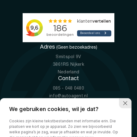
Adres
(Geen bezoekadres)
Smitspol 9V
3861RS Nijkerk
Nederland
Contact
085 - 048 0480
info@autoagent.nl
KVK: 77392078
We gebruiken cookies, wil je dat?
Openingstijden
Cookies zijn kleine tekstbestanden met informatie erin. Die
Ma-Vr
09:00 - 19:00
plaatsen we kort op je apparaat. Zo zien we bijvoorbeeld
Za
10:00 - 17:00
welke pagina’s je zag, waar je afhaakte en wat je invulde. Op