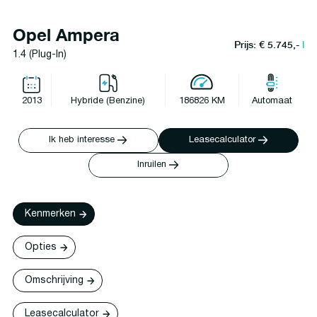
Opel Ampera
Prijs: € 5.745,-
l
1.4 (Plug-In)
2013
Hybride (Benzine)
186826 KM
Automaat
Ik heb interesse
Leasecalculator
Inruilen
Kenmerken
Opties
Omschrijving
Leasecalculator