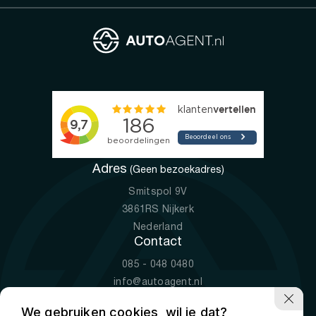
Adres
(Geen bezoekadres)
Smitspol 9V
3861RS Nijkerk
Nederland
Contact
085 - 048 0480
info@autoagent.nl
KVK: 77392078
We gebruiken cookies, wil je dat?