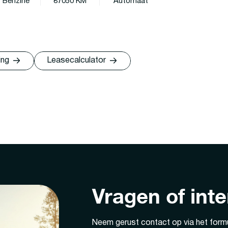
Benzine
87050 KM
Automaat
ing
Leasecalculator
Vragen of int
Neem gerust contact op via het formu