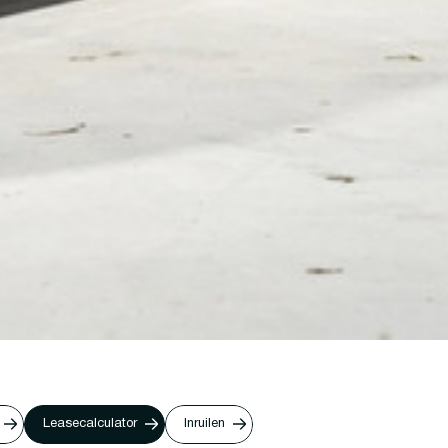
Leasecalculator
Inruilen