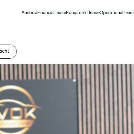
Aanbod
Financial lease
Equipment lease
Operational leas
zicht