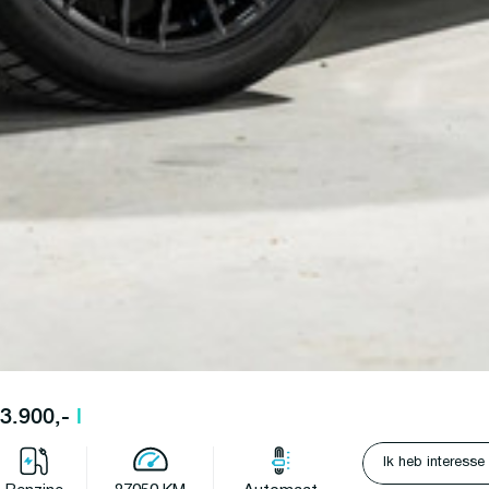
63.900,-
l
Ik heb interesse