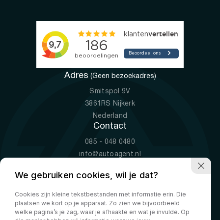
Adres
(Geen bezoekadres)
Smitspol 9V
3861RS Nijkerk
Nederland
Contact
085 - 048 0480
info@autoagent.nl
KVK: 77392078
We gebruiken cookies, wil je dat?
Openingstijden
Cookies zijn kleine tekstbestanden met informatie erin. Die
Ma-Vr
09:00 - 19:00
plaatsen we kort op je apparaat. Zo zien we bijvoorbeeld
Za
10:00 - 17:00
welke pagina’s je zag, waar je afhaakte en wat je invulde. Op