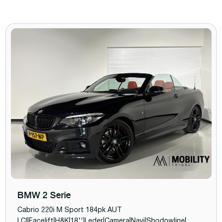
BMW 2 Serie
Cabrio 220i M Sport 184pk AUT
LCI|Facelift|H&K|18''|Leder|Camera|Navi|Shodowline|