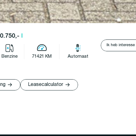
20.750,-
l
Ik heb interesse
Benzine
71421 KM
Automaat
ing
Leasecalculator