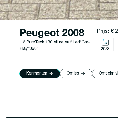
Peugeot 2008
Prijs: € 
1.2 PureTech 130 Allure Aut*Led*Car-
Play*360°
2023
Kenmerken
Opties
Omschrijv