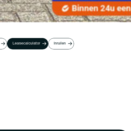
Leasecalculator
Inruilen