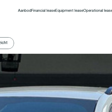
Aanbod
Financial lease
Equipment lease
Operational leas
zicht