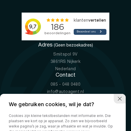
Adres
(Geen bezoekadres)
Smitspol 9V
3861RS Nijkerk
Nederland
Contact
085 - 048 0480
info@autoagent.nl
KVK: 77392078
We gebruiken cookies, wil je dat?
Openingstijden
Cookies zijn kleine tekstbestanden met informatie erin. Die
Ma-Vr
09:00 - 19:00
plaatsen we kort op je apparaat. Zo zien we bijvoorbeeld
Za
10:00 - 17:00
welke pagina’s je zag, waar je afhaakte en wat je invulde. Op