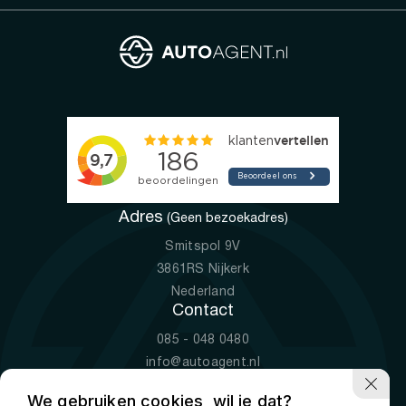
Adres
(Geen bezoekadres)
Smitspol 9V
3861RS Nijkerk
Nederland
Contact
085 - 048 0480
info@autoagent.nl
KVK: 77392078
We gebruiken cookies, wil je dat?