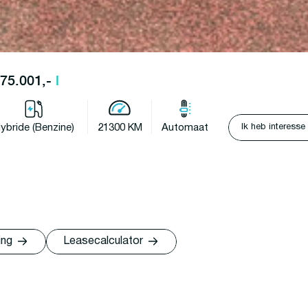
 375.001,-
l
Ik heb interesse
ybride (Benzine)
21300 KM
Automaat
ing
Leasecalculator