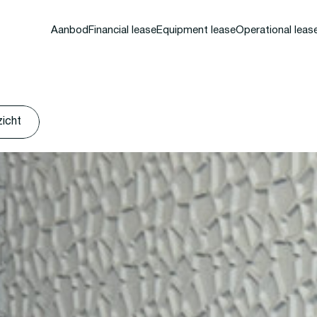
Aanbod
Financial lease
Equipment lease
Operational leas
zicht