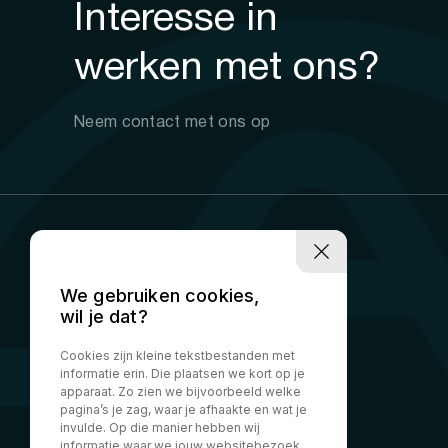
Interesse in
werken met ons?
Neem contact met ons op
We gebruiken cookies,
wil je dat?
Cookies zijn kleine tekstbestanden met
informatie erin. Die plaatsen we kort op je
apparaat. Zo zien we bijvoorbeeld welke
pagina’s je zag, waar je afhaakte en wat je
invulde. Op die manier hebben wij
informatie waar we jouw websitebezoek