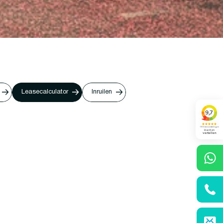
Leasecalculator
Inruilen