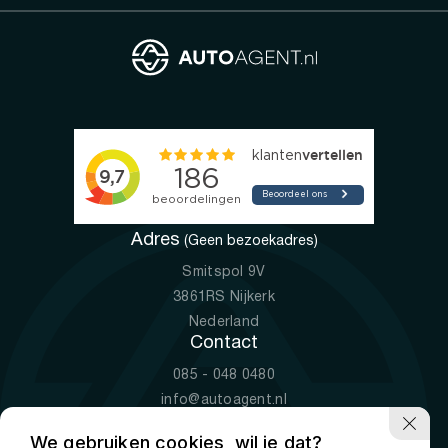
Adres
(Geen bezoekadres)
Smitspol 9V
3861RS Nijkerk
Nederland
Contact
085 - 048 0480
info@autoagent.nl
KVK: 77392078
We gebruiken cookies, wil je dat?