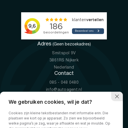
Adres
(Geen bezoekadres)
Smitspol 9V
3861RS Nijkerk
Nederland
Contact
085 - 048 0480
info@autoagent.nl
KVK: 77392078
We gebruiken cookies, wil je dat?
Openingstijden
Cookies zijn kleine tekstbestanden met informatie erin. Die
Ma-Vr
09:00 - 19:00
plaatsen we kort op je apparaat. Zo zien we bijvoorbeeld
Za
10:00 - 17:00
welke pagina’s je zag, waar je afhaakte en wat je invulde. Op