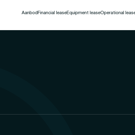
Aanbod
Financial lease
Equipment lease
Operational leas