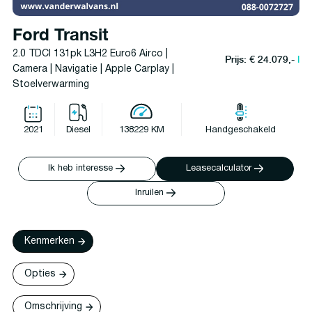
Ford Transit
2.0 TDCI 131pk L3H2 Euro6 Airco |
Prijs: € 24.079,-
l
Camera | Navigatie | Apple Carplay |
Stoelverwarming
2021
Diesel
138229 KM
Handgeschakeld
Ik heb interesse
Leasecalculator
Inruilen
Kenmerken
Opties
Omschrijving