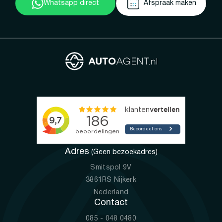
Whatsapp direct
Afspraak maken
Adres
(Geen bezoekadres)
Smitspol 9V
3861RS Nijkerk
Nederland
Contact
085 - 048 0480