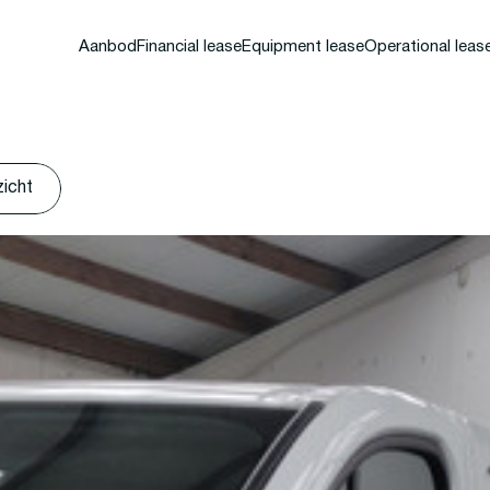
Aanbod
Financial lease
Equipment lease
Operational leas
zicht