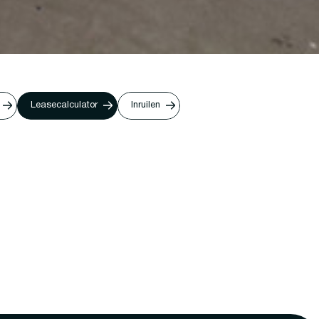
Leasecalculator
Inruilen