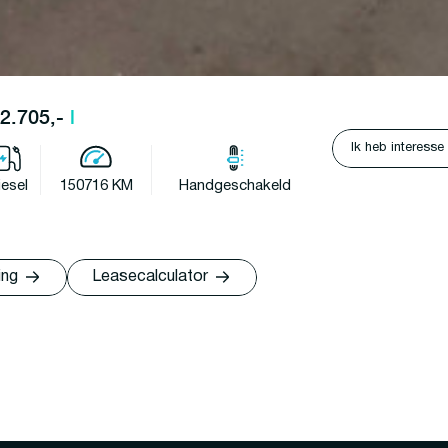
12.705,-
l
Ik heb interesse
iesel
150716 KM
Handgeschakeld
ing
Leasecalculator