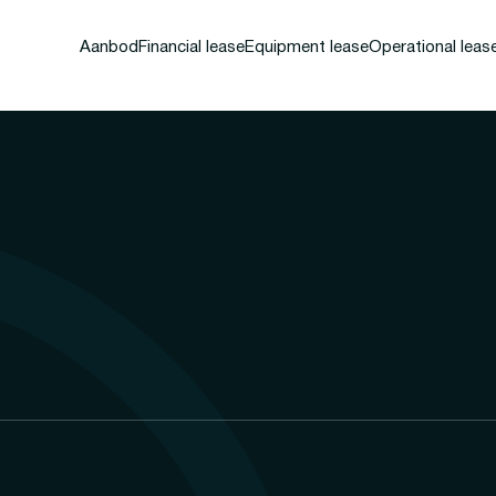
Aanbod
Financial lease
Equipment lease
Operational leas