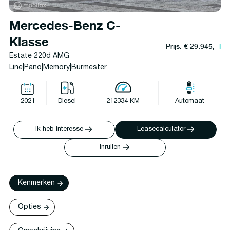
Mercedes-Benz C-
Klasse
Prijs: € 29.945,-
l
Estate 220d AMG
Line|Pano|Memory|Burmester
2021
Diesel
212334 KM
Automaat
Ik heb interesse
Leasecalculator
Inruilen
Kenmerken
Opties