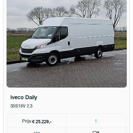
Iveco Daily
35S16V 2.3
€ 25.229,-
Prijs:
1