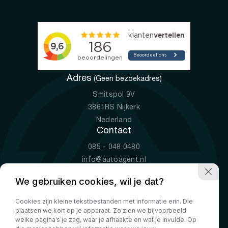
Adres
(Geen bezoekadres)
Smitspol 9V
3861RS Nijkerk
Nederland
Contact
085 - 048 0480
info@autoagent.nl
KVK: 77392078
We gebruiken cookies, wil je dat?
Openingstijden
Cookies zijn kleine tekstbestanden met informatie erin. Die
Ma-Vr
09:00 - 19:00
plaatsen we kort op je apparaat. Zo zien we bijvoorbeeld
Za
10:00 - 17:00
welke pagina’s je zag, waar je afhaakte en wat je invulde. Op