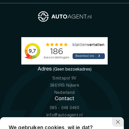
Adres
(Geen bezoekadres)
Smitspol 9V
3861RS Nijkerk
Nederland
Contact
085 - 048 0480
info@autoagent.nl
KVK: 77392078
We gebruiken cookies, wil je dat?