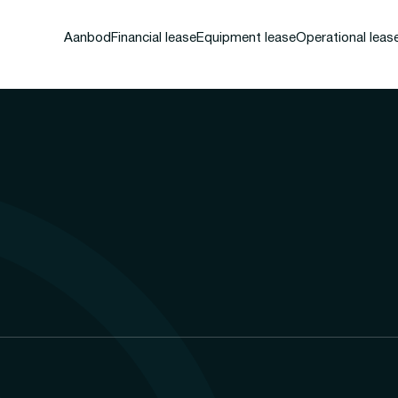
Aanbod
Financial lease
Equipment lease
Operational leas