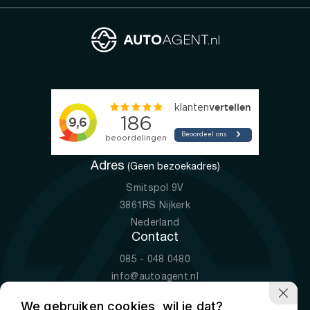
Adres
(Geen bezoekadres)
Smitspol 9V
3861RS Nijkerk
Nederland
Contact
085 - 048 0480
info@autoagent.nl
KVK: 77392078
We gebruiken cookies, wil je dat?