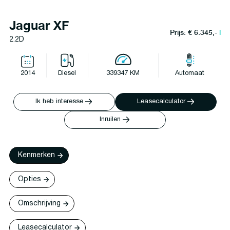
Jaguar XF
Prijs: € 6.345,-
l
2.2D
2014
Diesel
339347 KM
Automaat
Ik heb interesse
Leasecalculator
Inruilen
Kenmerken
Opties
Omschrijving
Leasecalculator