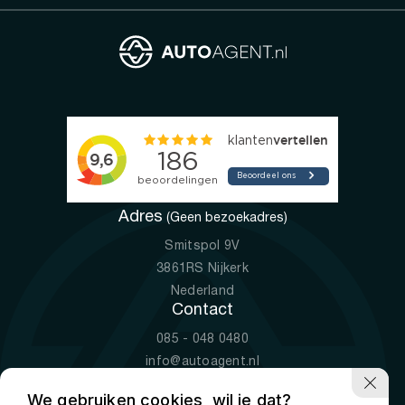
Adres
(Geen bezoekadres)
Smitspol 9V
3861RS Nijkerk
Nederland
Contact
085 - 048 0480
info@autoagent.nl
KVK: 77392078
We gebruiken cookies, wil je dat?