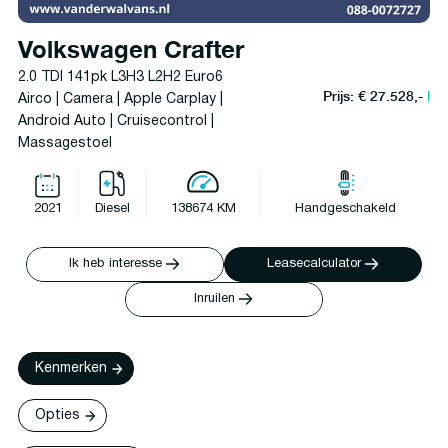
Volkswagen Crafter
2.0 TDI 141pk L3H3 L2H2 Euro6
Prijs: € 27.528,-
l
Airco | Camera | Apple Carplay |
Android Auto | Cruisecontrol |
Massagestoel
2021
Diesel
138674 KM
Handgeschakeld
Ik heb interesse
Leasecalculator
Inruilen
Kenmerken
Opties