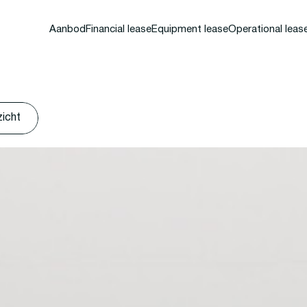
Aanbod
Financial lease
Equipment lease
Operational leas
zicht