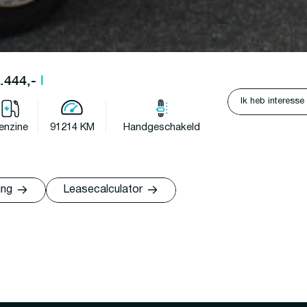
6.444,-
l
Ik heb interesse
enzine
91214 KM
Handgeschakeld
ing
Leasecalculator