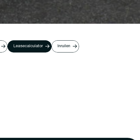
Leasecalculator
Inruilen