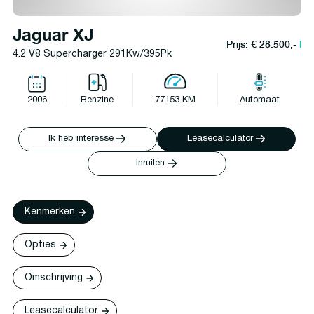
Jaguar XJ
Prijs: € 28.500,-
l
4.2 V8 Supercharger 291Kw/395Pk
2006
Benzine
77153 KM
Automaat
Ik heb interesse
Leasecalculator
Inruilen
Kenmerken
Opties
Omschrijving
Leasecalculator