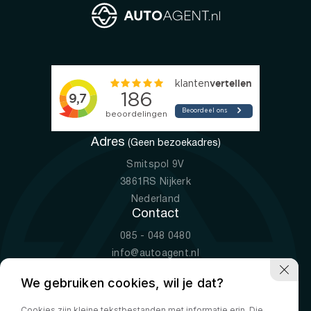
Adres
(Geen bezoekadres)
Smitspol 9V
3861RS Nijkerk
Nederland
Contact
085 - 048 0480
info@autoagent.nl
KVK: 77392078
We gebruiken cookies, wil je dat?
Openingstijden
Cookies zijn kleine tekstbestanden met informatie erin. Die