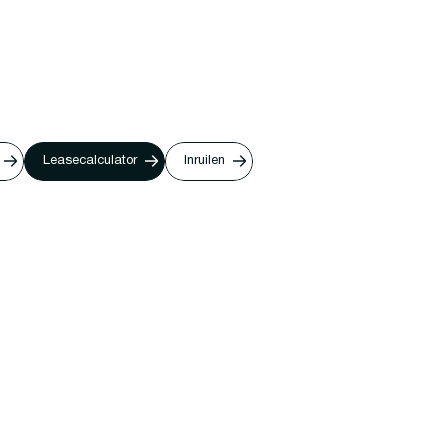
Leasecalculator
Inruilen