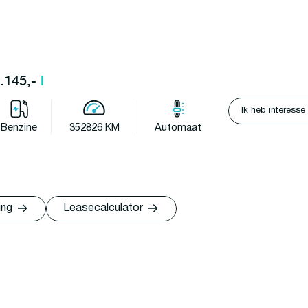
2.145,-
l
Ik heb interesse
Benzine
352826 KM
Automaat
ing
Leasecalculator