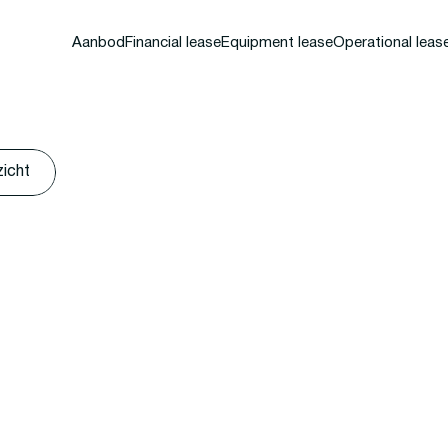
Aanbod
Financial lease
Equipment lease
Operational leas
zicht