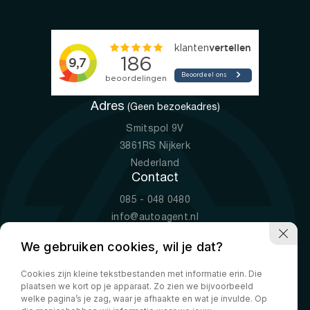
Adres
(Geen bezoekadres)
Smitspol 9V
3861RS Nijkerk
Nederland
Contact
085 - 048 0480
info@autoagent.nl
KVK: 77392078
We gebruiken cookies, wil je dat?
Openingstijden
Cookies zijn kleine tekstbestanden met informatie erin. Die
Ma-Vr
09:00 - 19:00
plaatsen we kort op je apparaat. Zo zien we bijvoorbeeld
Za
10:00 - 17:00
welke pagina’s je zag, waar je afhaakte en wat je invulde. Op