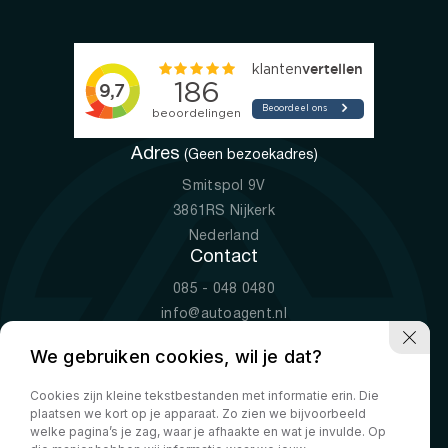
Adres
(Geen bezoekadres)
Smitspol 9V
3861RS Nijkerk
Nederland
Contact
085 - 048 0480
info@autoagent.nl
KVK: 77392078
We gebruiken cookies, wil je dat?
Openingstijden
Cookies zijn kleine tekstbestanden met informatie erin. Die
Ma-Vr
09:00 - 19:00
plaatsen we kort op je apparaat. Zo zien we bijvoorbeeld
Za
10:00 - 17:00
welke pagina’s je zag, waar je afhaakte en wat je invulde. Op