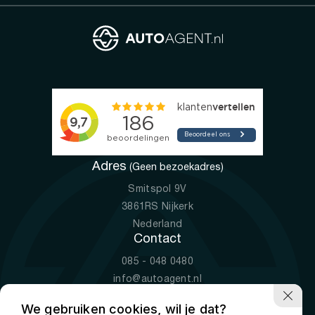
Adres
(Geen bezoekadres)
Smitspol 9V
3861RS Nijkerk
Nederland
Contact
085 - 048 0480
info@autoagent.nl
KVK: 77392078
We gebruiken cookies, wil je dat?