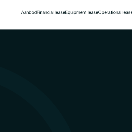
Aanbod
Financial lease
Equipment lease
Operational leas