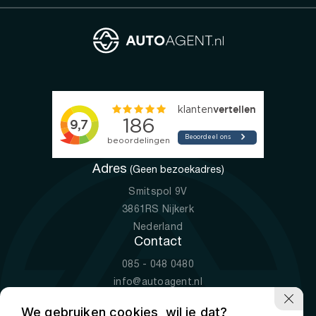
Adres
(Geen bezoekadres)
Smitspol 9V
3861RS Nijkerk
Nederland
Contact
085 - 048 0480
info@autoagent.nl
KVK: 77392078
We gebruiken cookies, wil je dat?