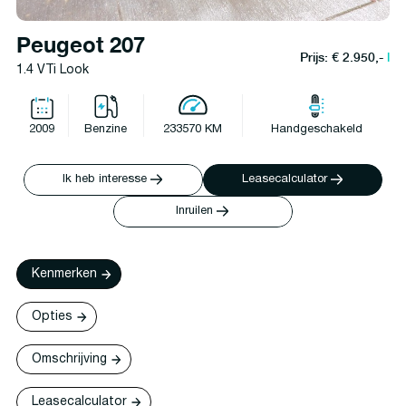
Peugeot 207
Prijs: € 2.950,-
l
1.4 VTi Look
2009
Benzine
233570 KM
Handgeschakeld
Ik heb interesse
Leasecalculator
Inruilen
Kenmerken
Opties
Omschrijving
Leasecalculator