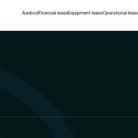
Aanbod
Financial lease
Equipment lease
Operational leas