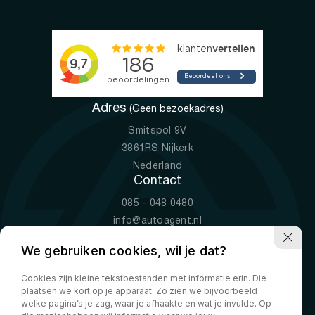
Adres
(Geen bezoekadres)
Smitspol 9V
3861RS Nijkerk
Nederland
Contact
085 - 048 0480
info@autoagent.nl
KVK: 77392078
We gebruiken cookies, wil je dat?
Openingstijden
Cookies zijn kleine tekstbestanden met informatie erin. Die
Ma-Vr
09:00 - 19:00
plaatsen we kort op je apparaat. Zo zien we bijvoorbeeld
Za
10:00 - 17:00
welke pagina’s je zag, waar je afhaakte en wat je invulde. Op