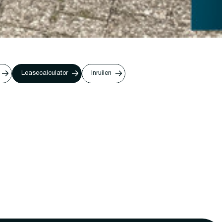
Leasecalculator
Inruilen