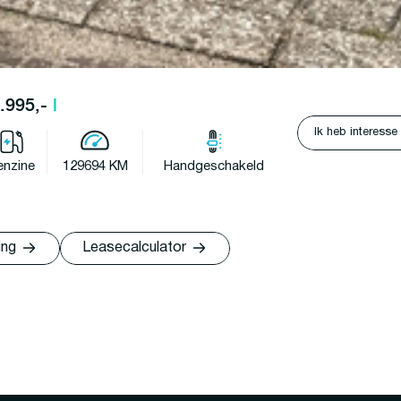
6.995,-
l
Ik heb interesse
enzine
129694 KM
Handgeschakeld
ing
Leasecalculator