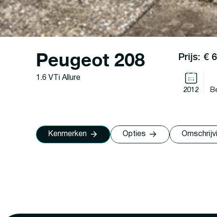
Peugeot 208
Prijs: € 
1.6 VTi Allure
2012
B
Kenmerken
Opties
Omschrijv