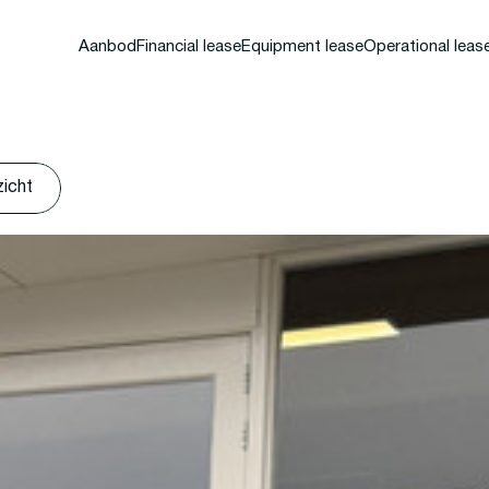
Aanbod
Financial lease
Equipment lease
Operational leas
zicht