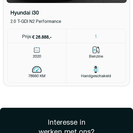
Hyundai i30
2.0 T-GDI N2 Performance
€ 26.888,-
Prijs:
1
2020
Benzine
78660 KM
Handgeschakeld
Interesse in
werken met ons?