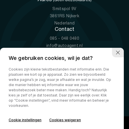
(Geen bezoekadres)
Smitspol 9V
3861RS Nijkerk
Nederland
Contact
085 - 048 0480
info@autoagent.nl
KVK: 77392078
We gebruiken cookies, wil je dat?
Openingstijden
Cookies zijn kleine tekstbestanden met informatie erin. Die
Ma-Vr
09:00 - 19:00
plaatsen we kort op je apparaat. Zo zien we bijvoorbeeld
Za
10:00 - 17:00
welke pagina’s je zag, waar je afhaakte en wat je invulde. Op
die manier hebben wij informatie waar we jouw
Zo
Gesloten
websitebezoek beter mee maken. Handig toch? Natuurlijk
kies je zelf of je dat toestaat. Daar zijn we eerlijk over. Klik
Aanbod
Financial lease
Equipment lease
Operational lease
op “Cookie instellingen”, vind meer informatie en beheer je
Over ons
FAQ
Calculator
Contact
Privacy Policy
voorkeuren.
Cookie instellingen
Cookies weigeren