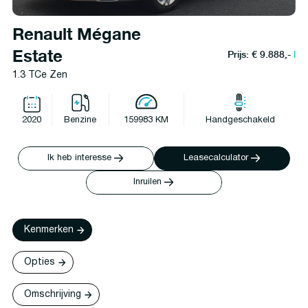
Renault Mégane
Estate
Prijs: € 9.888,-
l
1.3 TCe Zen
2020
Benzine
159983 KM
Handgeschakeld
Ik heb interesse
Leasecalculator
Inruilen
Kenmerken
Opties
Omschrijving