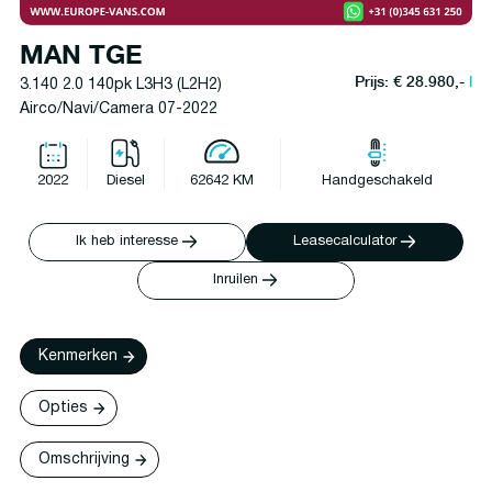
MAN TGE
Prijs: € 28.980,-
l
3.140 2.0 140pk L3H3 (L2H2)
Airco/Navi/Camera 07-2022
2022
Diesel
62642 KM
Handgeschakeld
Ik heb interesse
Leasecalculator
Inruilen
Kenmerken
Opties
Omschrijving