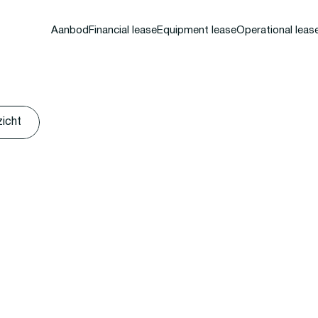
Aanbod
Financial lease
Equipment lease
Operational leas
zicht