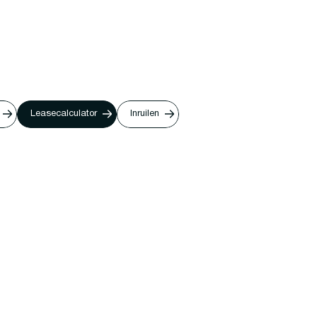
Leasecalculator
Inruilen