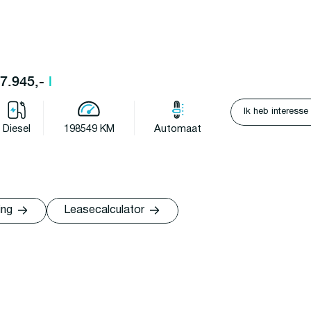
37.945,-
l
Ik heb interesse
Diesel
198549 KM
Automaat
ing
Leasecalculator