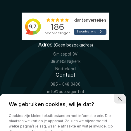
Adres
(Geen bezoekadres)
Smitspol 9V
3861RS Nijkerk
Nederland
Contact
085 - 048 0480
info@autoagent.nl
KVK: 77392078
We gebruiken cookies, wil je dat?
Openingstijden
Cookies zijn kleine tekstbestanden met informatie erin. Die
Ma-Vr
09:00 - 19:00
plaatsen we kort op je apparaat. Zo zien we bijvoorbeeld
Za
10:00 - 17:00
welke pagina’s je zag, waar je afhaakte en wat je invulde. Op