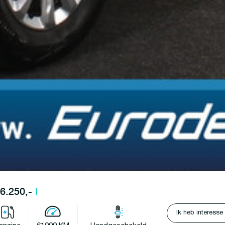
16.250,-
l
Ik heb interesse