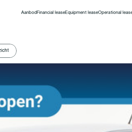
Aanbod
Financial lease
Equipment lease
Operational leas
zicht