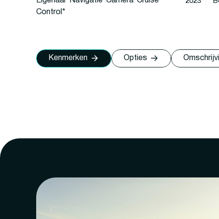
Eigenaar*Navigatie*Camera*Cruise
2023
B
Control*
Kenmerken
Opties
Omschrijv