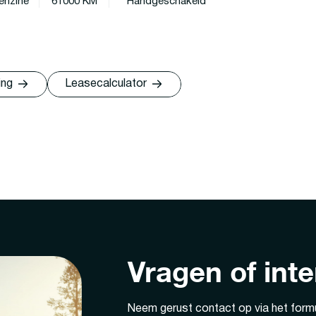
enzine
61000 KM
Handgeschakeld
ing
Leasecalculator
Vragen of int
Neem gerust contact op via het formu