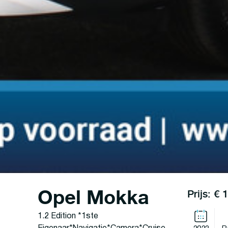
Opel Mokka
Prijs: € 
1.2 Edition *1ste