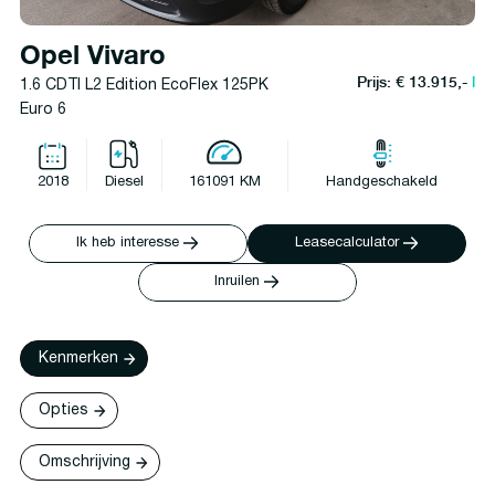
Opel Vivaro
Prijs: € 13.915,-
l
1.6 CDTI L2 Edition EcoFlex 125PK
Euro 6
2018
Diesel
161091 KM
Handgeschakeld
Ik heb interesse
Leasecalculator
Inruilen
Kenmerken
Opties
Omschrijving