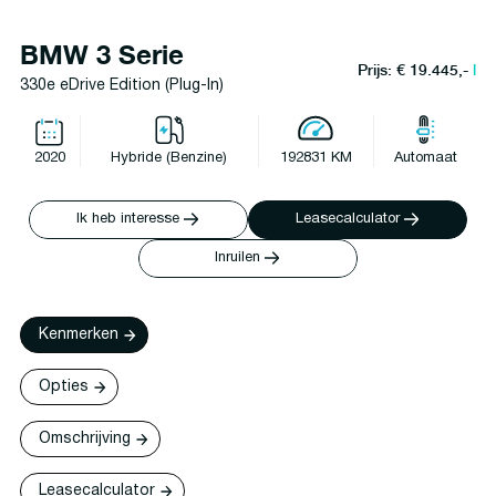
BMW 3 Serie
Prijs: € 19.445,-
l
330e eDrive Edition (Plug-In)
2020
Hybride (Benzine)
192831 KM
Automaat
Ik heb interesse
Leasecalculator
Inruilen
Kenmerken
Opties
Omschrijving
Leasecalculator