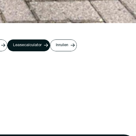
Leasecalculator
Inruilen