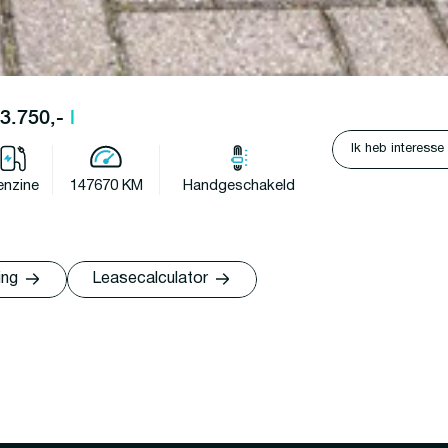
13.750,-
l
Ik heb interesse
enzine
147670 KM
Handgeschakeld
ing
Leasecalculator