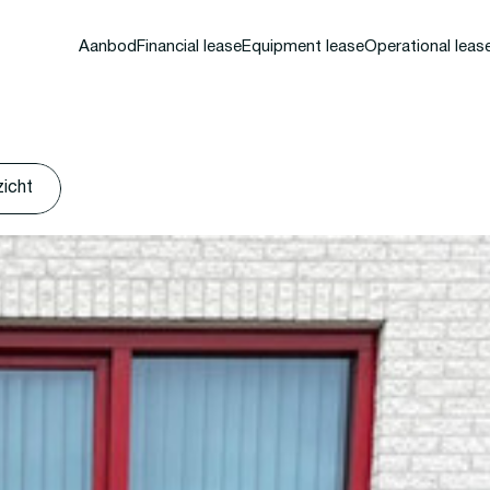
Aanbod
Financial lease
Equipment lease
Operational leas
zicht